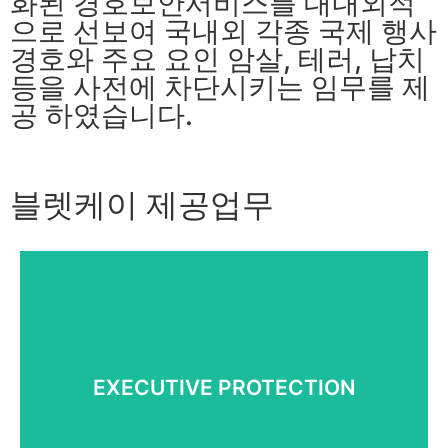
화된 경호보안서비스를 대내외적
으로 선보여 국내외 각종 국제 행사
경호와 주요 요인 암살, 테러, 납치
등을 사전에 차단시키는 임무를 제
공 하였습니다.
블렛케이 제공업무
경호 보안 솔루션
VIP 경호 업무
국제행사 .회의 및 이벤트
EXECUTIVE PROTECTION
신변보호. 주주총회
크로스 프로텍션
모바일 시큐리티