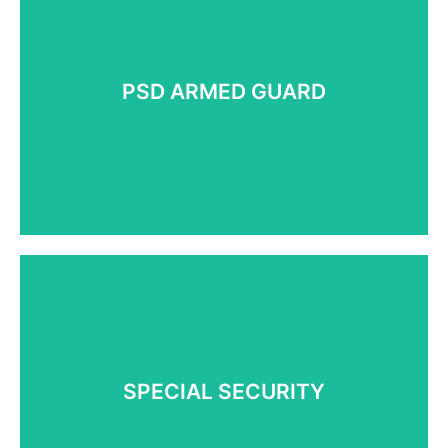
PSD무장경호 솔루션
PSD 무장경호
워크 사이트 캠프 관리
PSD ARMED GUARD
대테러 교육 서비스
군사복합훈련장 건설 및 운영
로지스틱스, 컴파운드 제공
Learn More
특수보안 솔루션
폭발물 탐지
X-RAY 등 검색 장비 제조 및 임대
SPECIAL SECURITY
K-9훈련 및 임무수행
EMP 드론추격 서비스 제공