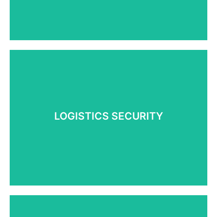
Learn More
수송보안 솔루션
현금, 보석, 미술품,
유가증권 수송보안 업무
LOGISTICS SECURITY
수송장비 및 수송요원 구성
국내외 이동루트 확보 및 제공
Learn More