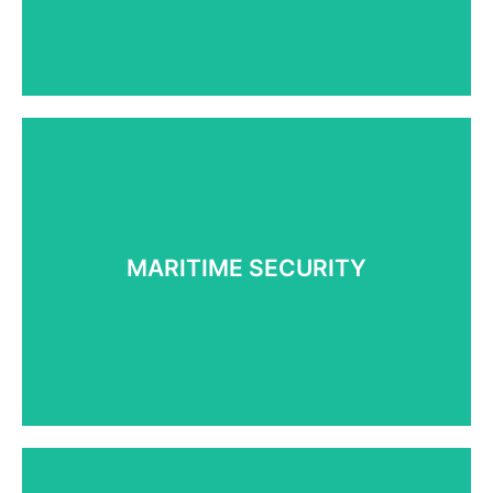
Learn More
해상경호 솔루션
선박보안서비스. 항구보안 ISP준수
공급망 보안 관리. 해상 보안 교육
MARITIME SECURITY
구출 및 협상업무 제공
무장 / 비무장 경호서비스 제공
Learn More