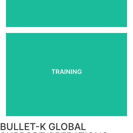
Learn More
BLK TRAINING
PSD무장경호 해상무장경호
TRAINING
CQB근접전투 FIREARMS
도시전투. 사막전투. 정부군사대테러
Learn More
BULLET-K GLOBAL